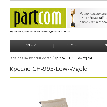
Производство кресел руководителя с 2003 г.
КРЕСЛА
СТУЛЬЯ
Д
/
/
Главная
Конференц кресла
Кресло CH-993-Low-V/gold
Кресло CH-993-Low-V/gold