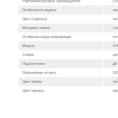
PartNumber/Артикул Производителя
CH-
Особенности модели
низ
Цвет (сиденье)
зо
Материал обивки
сет
Особенности/доп.информация
по
Модель
CH
Спинка
це
Подлокотники
ДА
Ограничение по весу
120
Цвет обивки
зо
Цвет каркаса
хр