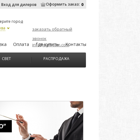
Оформить заказ:
0
Вход для дилеров
ерите город
ква
заказать обратный
звонок
вка
Оплата
Где купить
Контакты
info@part-com.com
СВЕТ
РАСПРОДАЖА