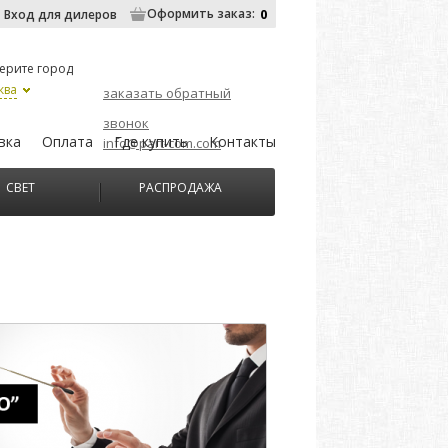
Оформить заказ:
0
Вход для дилеров
ерите город
ква
заказать обратный
звонок
вка
Оплата
Где купить
Контакты
info@part-com.com
СВЕТ
РАСПРОДАЖА