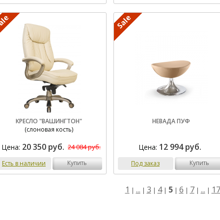
КРЕСЛО "ВАШИНГТОН"
НЕВАДА ПУФ
(слоновая кость)
20 350 руб.
12 994 руб.
Цена:
Цена:
24 084 руб.
купить
купить
Есть в наличии
Под заказ
1
...
3
4
5
6
7
...
1
|
|
|
|
|
|
|
|