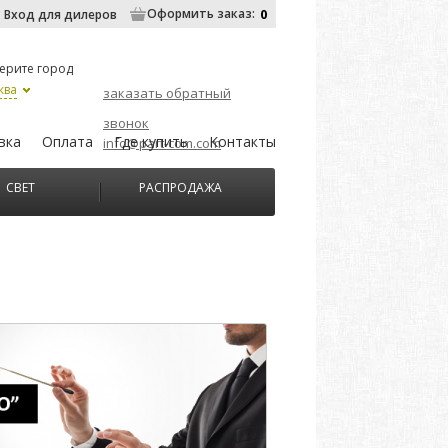
Оформить заказ:
0
Вход для дилеров
ерите город
ква
заказать обратный
звонок
вка
Оплата
Где купить
Контакты
info@part-com.com
СВЕТ
РАСПРОДАЖА