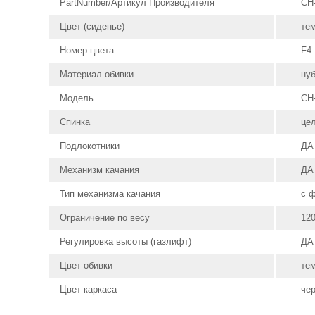
PartNumber/Артикул Производителя
CH
Цвет (сиденье)
те
Номер цвета
F4
Материал обивки
ну
Модель
CH
Спинка
це
Подлокотники
ДА
Механизм качания
ДА
Тип механизма качания
с 
Ограничение по весу
120
Регулировка высоты (газлифт)
ДА
Цвет обивки
те
Цвет каркаса
че