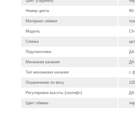
Цвет (сиденье)
че
Номер цвета
80-
Материал обивки
тка
Модель
Ch
Спинка
це
Подлокотники
ДА
Механизм качания
ДА
Тип механизма качания
с 
Ограничение по весу
120
Регулировка высоты (газлифт)
ДА
Цвет обивки
че