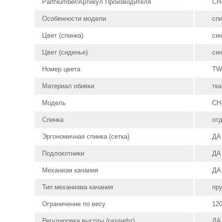
PartNumber/Артикул Производителя
CH
Особенности модели
спи
Цвет (спинка)
си
Цвет (сиденье)
си
Номер цвета
TW
Материал обивки
тка
Модель
CH
Спинка
от
Эргономичная спинка (сетка)
ДА
Подлокотники
ДА
Механизм качания
ДА
Тип механизма качания
пр
Ограничение по весу
120
Регулировка высоты (газлифт)
ДА