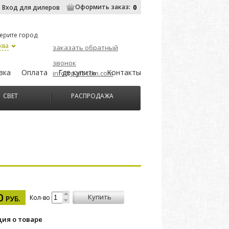
Оформить заказ:
0
Вход для дилеров
ерите город
ква
заказать обратный
звонок
вка
Оплата
Где купить
Контакты
info@part-com.com
СВЕТ
РАСПРОДАЖА
90
купить
Кол-во
РУБ.
ия о товаре