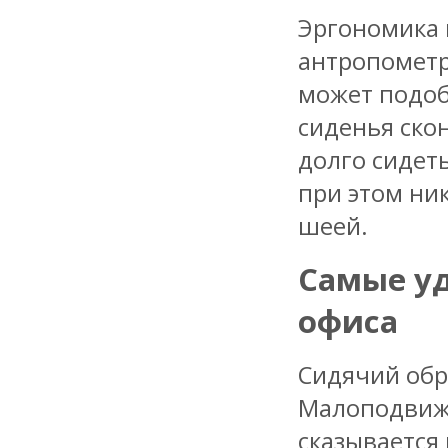
Эргономика 
антропометр
может подобр
сиденья ско
долго сидеть
при этом ни
шеей.
Самые уд
офиса
Сидячий обр
Малоподвижн
сказывается 