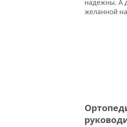
надежны. А 
желанной нах
Ортопеди
руковод