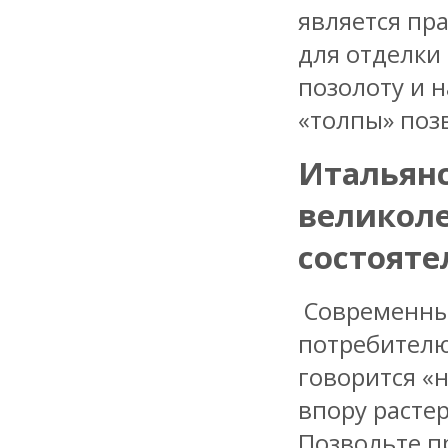
является пр
для отделки
позолоту и 
«толпы» поз
Итальянс
великоле
состояте
Современный
потребителю
говорится «н
впору растер
Позвольте п