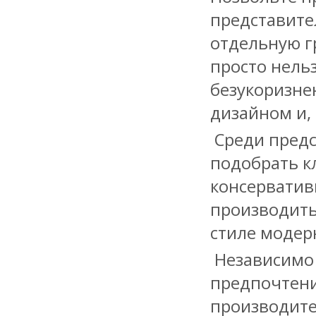
представите
отдельную гр
просто нельз
безукоризне
дизайном и,
Среди предс
подобрать к
консерватив
производить
стиле модер
Независимо 
предпочтени
производите