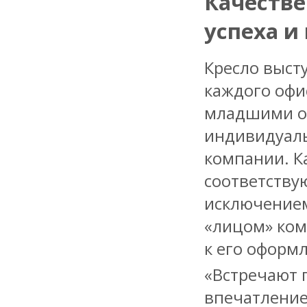
Качестве
успеха и
Кресло выст
каждого офи
младшими оф
индивидуаль
компании. К
соответству
исключением
«лицом» ком
к его оформ
«Встречают 
впечатление